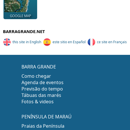
GOOGLE MAP
BARRAGRANDE.NET
this site in English
este sitio en Español
ce site en Français
BARRA GRANDE
Como chegar
Agenda de eventos
Previsão do tempo
Tábuas das marés
Fotos & videos
PENÍNSULA DE MARAÚ
Praias da Península