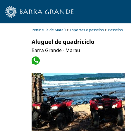
>
>
Península de Maraú
Esportes e passeios
Passeios
Aluguel de quadriciclo
Barra Grande - Maraú