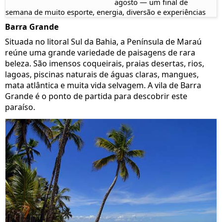
agosto — um final de
semana de muito esporte, energia, diversão e experiências
inesquecíveis em um dos cenários mais paradisíacos da
Barra Grande
Bahia. Já reserve a data na sua agenda e comece a planejar
Situada no litoral Sul da Bahia, a Península de Maraú
sua viagem. Aproveite para garantir sua hospedagem na
Dreamland Bungalows e viver a experiência completa, com
reúne uma grande variedade de paisagens de rara
conforto, lazer, a poucos passos da arena.
beleza. São imensos coqueirais, praias desertas, rios,
lagoas, piscinas naturais de águas claras, mangues,
mata atlântica e muita vida selvagem. A vila de Barra
Grande é o ponto de partida para descobrir este
paraíso.