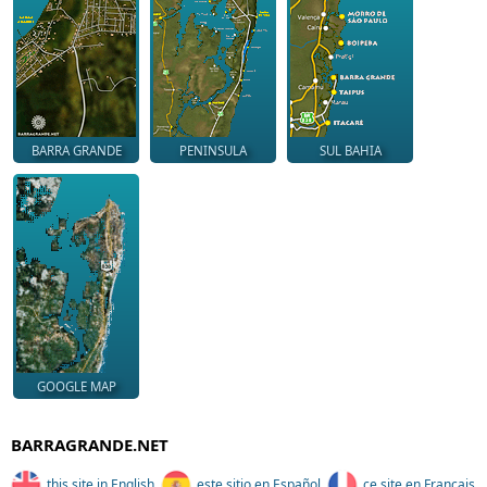
BARRA GRANDE
PENINSULA
SUL BAHIA
GOOGLE MAP
BARRAGRANDE.NET
this site in English
este sitio en Español
ce site en Français