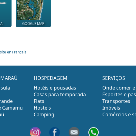
IA
GOOGLE MAP
site en Français
E MARAÚ
HOSPEDAGEM
SERVIÇOS
nsula
Hotéis e pousadas
Onde comer e
Casas para temporada
Esportes e pas
Grande
Flats
Transportes
 de Camamu
Hostels
Imóveis
aú
Camping
Comércios e s