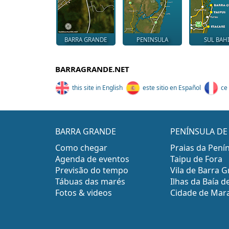
BARRA GRANDE
PENINSULA
SUL BAH
BARRAGRANDE.NET
this site in English
este sitio en Español
ce 
BARRA GRANDE
PENÍNSULA D
Como chegar
Praias da Pení
Agenda de eventos
Taipu de Fora
Previsão do tempo
Vila de Barra 
Tábuas das marés
Ilhas da Baía
Fotos & videos
Cidade de Mar