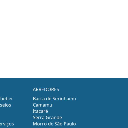
ARREDORES
 beber
Barra de Serinhaem
seios
Camamu
Itacaré
Serra Grande
erviços
Morro de São Paulo