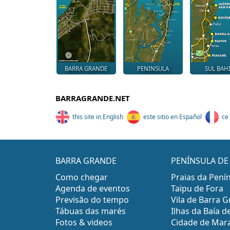
BARRA GRANDE
PENINSULA
SUL BAH
BARRAGRANDE.NET
this site in English
este sitio en Español
ce 
BARRA GRANDE
PENÍNSULA D
Como chegar
Praias da Pení
Agenda de eventos
Taipu de Fora
Previsão do tempo
Vila de Barra 
Tábuas das marés
Ilhas da Baía
Fotos & videos
Cidade de Mar