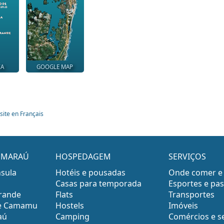
IA
GOOGLE MAP
site en Français
E MARAÚ
HOSPEDAGEM
SERVIÇOS
nsula
Hotéis e pousadas
Onde comer e
Casas para temporada
Esportes e pas
Grande
Flats
Transportes
 de Camamu
Hostels
Imóveis
aú
Camping
Comércios e s