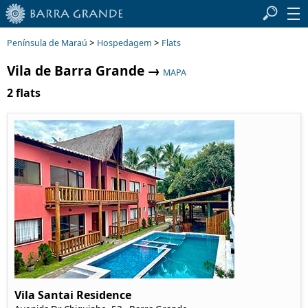
>
>
Península de Maraú
Hospedagem
Flats
Vila de Barra Grande
→
MAPA
2 flats
Vila Santai Residence