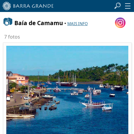
📷
Baía de Camamu
•
MAIS INFO
7 fotos